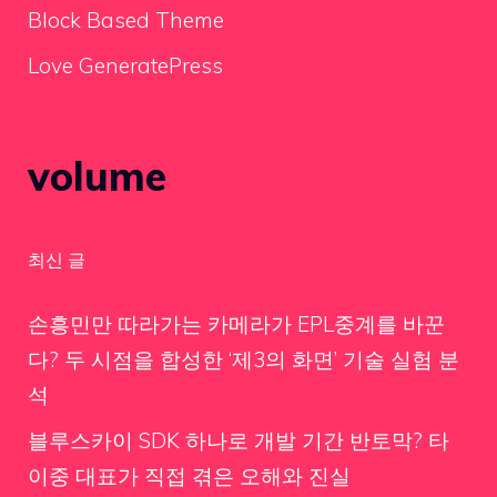
Block Based Theme
Love GeneratePress
volume
최신 글
손흥민만 따라가는 카메라가 EPL중계를 바꾼
다? 두 시점을 합성한 ‘제3의 화면’ 기술 실험 분
석
블루스카이 SDK 하나로 개발 기간 반토막? 타
이중 대표가 직접 겪은 오해와 진실