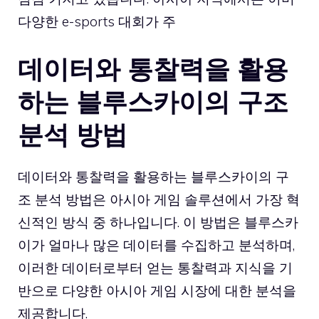
다양한 e-sports 대회가 주
데이터와 통찰력을 활용
하는 블루스카이의 구조
분석 방법
데이터와 통찰력을 활용하는 블루스카이의 구
조 분석 방법은 아시아 게임 솔루션에서 가장 혁
신적인 방식 중 하나입니다. 이 방법은 블루스카
이가 얼마나 많은 데이터를 수집하고 분석하며,
이러한 데이터로부터 얻는 통찰력과 지식을 기
반으로 다양한 아시아 게임 시장에 대한 분석을
제공합니다.