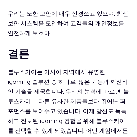
우리는 또한 보안에 매우 신경쓰고 있으며, 최신
보안 시스템을 도입하여 고객들의 개인정보를
안전하게 보호하
결론
블루스카이는 아시아 지역에서 유명한
igaming 솔루션 중 하나로, 많은 기능과 혁신적
인 기술을 제공합니다. 우리의 분석에 따르면, 블
루스카이는 다른 유사한 제품들보다 뛰어난 퍼
포먼스를 보여주고 있습니다. 이제 당신도 독특
하고 진보된 igaming 경험을 위해 블루스카이
를 선택할 수 있게 되었습니다. 어떤 게임에서든