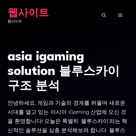
Skip
웹사이트
to
MENU
웹사이트
content
asia igaming
solution 블루스카이
구조 분석
안녕하세요, 게임과 기술의 경계를 허물며 새로운
시대를 열고 있는 아시아 iGaming 산업에 오신 것
을 환영합니다! 오늘은 특별히 ‘블루스카이’라는 혁
신적인 솔루션을 심층 분석해보려 합니다. 블루스