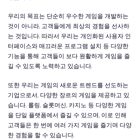
우리의 목표는 단순히 우수한 게임을 개발하는
것이 아니라, 고객들에게 최상의 경험을 선사하
는 것입니다. 따라서 우리는 개인화된 사용자 인
터페이스와 매끄러운 프로그램 설치 등 다양한
기능을 통해 고객들이 보다 원활하게 게임을 즐
길 수 있도록 노력하고 있습니다.
또한 우리는 게임의 새로운 트렌드를 선도하는
기업으로서, 다양한 장르의 게임을 제공하고 있
습니다. 롤링, 슬롯머신, 카지노 등 다양한 게임
을 단일 플랫폼에서 즐길 수 있으며, 이로 인해
고객들은 한 번에 여러 가지 게임을 즐기며 다양
한 경험을 할 수 있습니다.