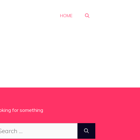
HOME
oking for something
arch
: