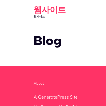
Skip
웹사이트
to
웹사이트
content
Blog
About
A GeneratePress Site